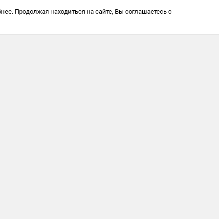
нее. Продолжая находиться на сайте, Вы соглашаетесь с
450902, Респ Б
г. Уфа, ул. Транспортная
42 Офис 30А
Политика в от