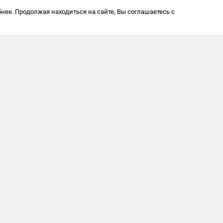
нее. Продолжая находиться на сайте, Вы соглашаетесь с
450902, Респ Б
г. Уфа, ул. Транспортная
42 Офис 30А
Политика в от