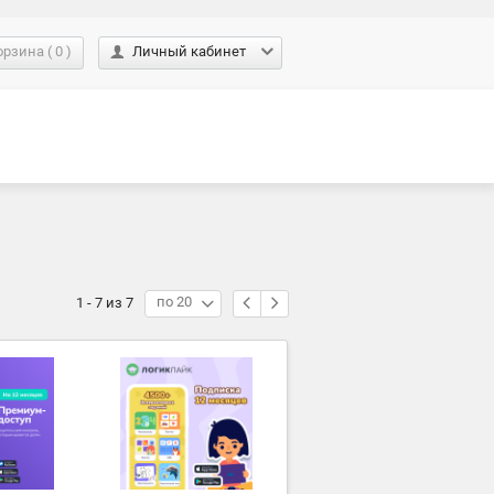
орзина
(
0
)
Личный кабинет
по 20
1 - 7 из 7