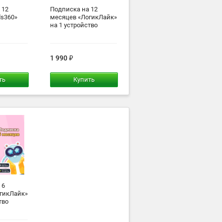
 12
Подписка на 12
ds360»
месяцев «ЛогикЛайк»
на 1 устройство
1 990
ть
Купить
 6
гикЛайк»
тво